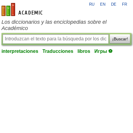
RU
EN
DE
FR
es-academic.com
Los diccionarios y las enciclopedias sobre el
Académico
¡Buscar!
interpretaciones
Traducciones
libros
Игры ⚽