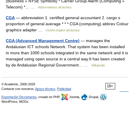
(Business » NYSE Symbols) * Carrier Group Alarm (Computing »
Telecom) *… …
Abbreviations dictionary
CGA
— abbreviation 1. certified general accountant 2. cargo s
proportion of general average * * * CGA (computing) abbrev Colour
graphics adapter …
Useful english dictionary
CGA (Advanced Management Centre)
— manages the
Andalusian ICT schools Network. That system has been installed
in more than 1000 schools integrated in the same network and it is
managed using open source in a central way.It has been created
by de Andalusian Regional Government… …
Wikipedia
© Academic, 2000-2026
18+
Contacte con nosotros:
Apoyo técnico
,
Publicidad
Exportación Diccionarios
, creado en PHP,
Joomla,
Drupal,
WordPress, MODx.