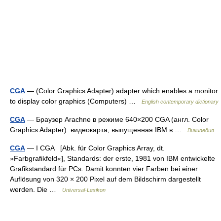
CGA
— (Color Graphics Adapter) adapter which enables a monitor
to display color graphics (Computers) …
English contemporary dictionary
CGA
— Браузер Arachne в режиме 640×200 CGA (англ. Color
Graphics Adapter) видеокарта, выпущенная IBM в …
Википедия
CGA
— I CGA [Abk. für Color Graphics Array, dt.
»Farbgrafikfeld«], Standards: der erste, 1981 von IBM entwickelte
Grafikstandard für PCs. Damit konnten vier Farben bei einer
Auflösung von 320 × 200 Pixel auf dem Bildschirm dargestellt
werden. Die …
Universal-Lexikon